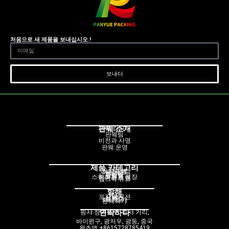
처음으로 새 제품을 보내십시오.!
보내다
판웨 소개
판웨 캄파니
판웨팀
비전과 사명
판웨 운영
제품 카테고리
드로퍼 병
화장품병
펌프병
스프레이 병
롤러병
크림병
스퀴즈 튜브 포장
에어리스 병
립스틱 튜브
항해
집
제품
포장 솔루션
서비스
블로그
회사 소개
문의하기
연락하다
핑샤 창의원구, 핑샤 거리,
바이윈구, 광저우, 광둥, 중국
왓츠앱:+8615728785419