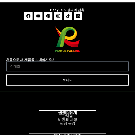
Panyue 포장과의 접촉!
처음으로 새 제품을 보내십시오.!
보내다
판웨 소개
판웨 캄파니
판웨팀
비전과 사명
판웨 운영