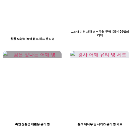
그라데이션 사각 병 + 구형 뚜껑 | 30-100밀리
리터
원통 모양의 녹색 펌프 헤드 유리병
흑인 친환경 재활용 유리 병
흰색 대나무 잎 시리즈 유리 병 세트