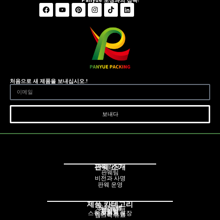
Panyue 포장과의 접촉!
처음으로 새 제품을 보내십시오.!
보내다
판웨 소개
판웨 캄파니
판웨팀
비전과 사명
판웨 운영
제품 카테고리
드로퍼 병
화장품병
펌프병
스프레이 병
롤러병
크림병
스퀴즈 튜브 포장
에어리스 병
립스틱 튜브