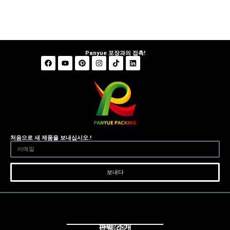
Panyue 포장과의 접촉!
처음으로 새 제품을 보내십시오.!
보내다
판웨 소개
판웨 캄파니