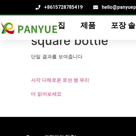
+8615728785419
hello@panyue
집
제품
포장 
집
/
제품
/ "태그"제품
square bottle
”
square bottle
단일 결과를 보여줍니다
사각 다채로운 로션 병 유리
더 읽어보세요