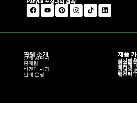
Panyue 포장과의 접촉!
판웨 소개
제품 
판웨 캄파니
드로퍼 
화장품
펌프병
판웨팀
스프레이
롤러병
크림병
비전과 사명
스퀴즈 
에어리스
립스틱 
판웨 운영