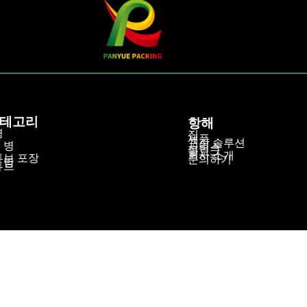
카테고리
항해
병
집
병
제품
포장 솔루션
 병
서비스
블로그
회사 소개
튜브 포장
문의하기
 병
튜브