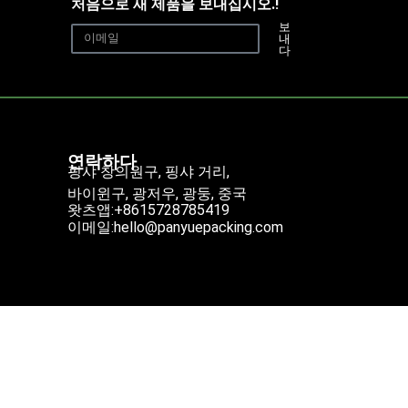
처음으로 새 제품을 보내십시오.!
보
내
다
연락하다
핑샤 창의원구, 핑샤 거리,
바이윈구, 광저우, 광둥, 중국
왓츠앱:+8615728785419
이메일:hello@panyuepacking.com