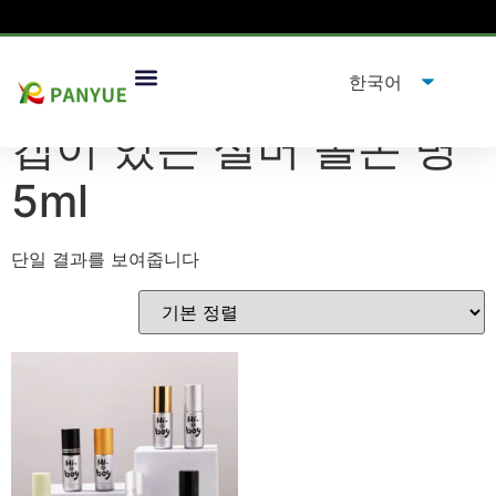
집
/
제품
/ "태그"제품캡이 있는 실버 롤온 병 5ml”
캡이 있는 실버 롤온 병
5ml
단일 결과를 보여줍니다