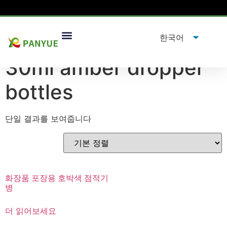
집
/
제품
/ "태그"제품30
ml amber dropper bottles
”
30
ml amber dropper
bottles
단일 결과를 보여줍니다
화장품 포장용 호박색 점적기
병
더 읽어보세요