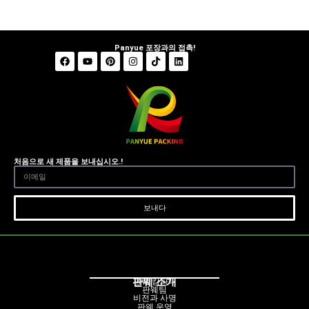
Panyue 포장과의 접촉!
처음으로 새 제품을 보내십시오.!
보내다
판웨 소개
판웨 캄파니
판웨팀
비전과 사명
판웨 운영