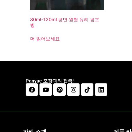
30ml-120ml 평면 원형 유리 펌프
병
더 읽어보세요
Panyue 포장과의 접촉!
판웨 소개
제품 