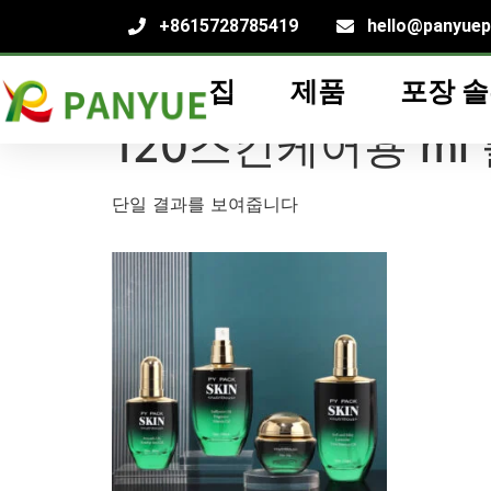
+8615728785419
hello@panyue
집
제품
포장 
집
/
제품
/ "태그"제품120스킨케어용 ml 플랫 라
120스킨케어용 ml
단일 결과를 보여줍니다