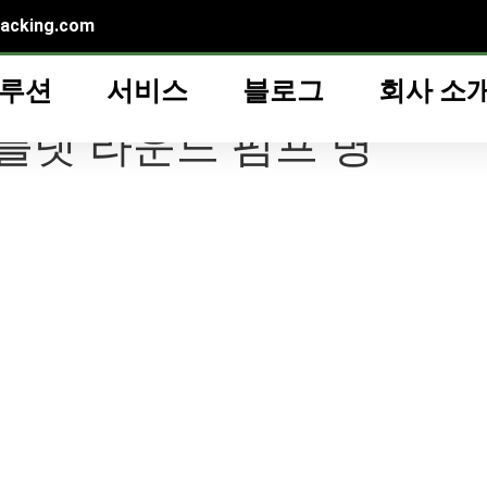
packing.com
솔루션
서비스
블로그
회사 소
운드 펌프 병”
 플랫 라운드 펌프 병