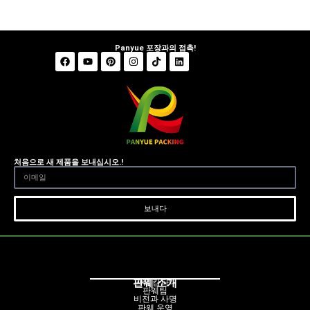
Panyue 포장과의 접촉!
처음으로 새 제품을 보내십시오.!
보내다
판웨 소개
판웨 캄파니
판웨팀
비전과 사명
판웨 운영