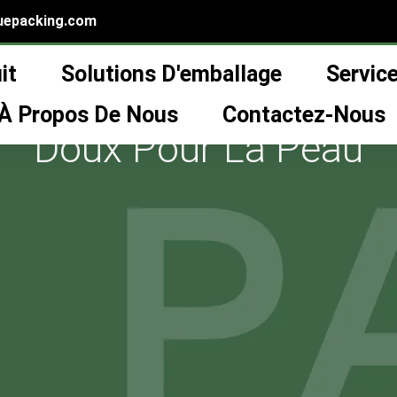
uepacking.com
it
Solutions D'emballage
Servic
cher Matériel: Le Char
À Propos De Nous
Contactez-Nous
Doux Pour La Peau