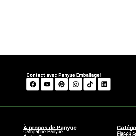
Contact avec Panyue Emballage!
À propos de Panyue
Catégo
Campagne Panyue
Flacon 
Flacon 