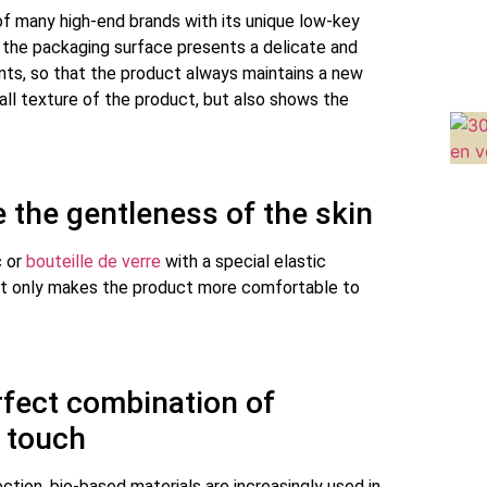
f many high-end brands with its unique low-key
,
the packaging surface presents a delicate and
ints
,
so that the product always maintains a new
all texture of the product
,
but also shows the
 the gentleness of the skin
 or
bouteille de verre
with a special elastic
ot only makes the product more comfortable to
rfect combination of
 touch
ection
,
bio-based materials are increasingly used in