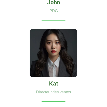
John
PDG
Kat
Directeur des ventes