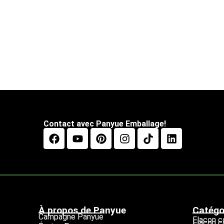
Contact avec Panyue Emballage!
À propos de Panyue
Catégo
Campagne Panyue
Flacon 
Flacon 