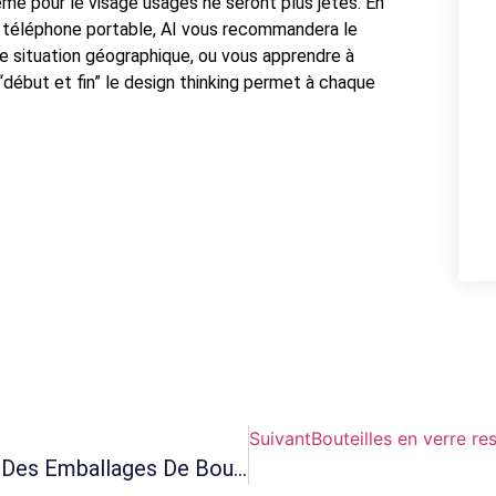
rème pour le visage usagés ne seront plus jetés. En
e téléphone portable, AI vous recommandera le
re situation géographique, ou vous apprendre à
 “début et fin” le design thinking permet à chaque
Suivant
Bouteilles en verre r
Comment L’IA Stimule-T-Elle L’évolution Des Emballages De Bouteilles En Verre?