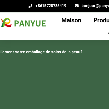
+8615728785419
bonjour@pany
Maison
Produ
Comment L'IA Ch
llement votre emballage de soins de la peau?