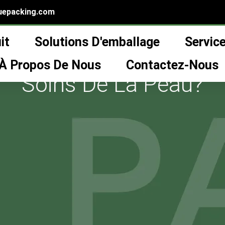
uepacking.com
it
Solutions D'emballage
Servic
ange Tranquillement Vo
À Propos De Nous
Contactez-Nous
Soins De La Peau?