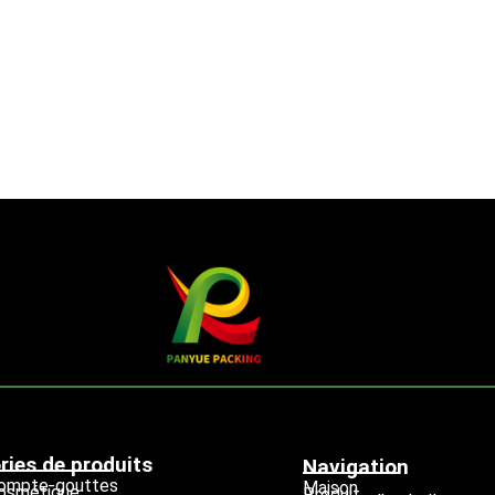
ries de produits
Navigation
compte-gouttes
Maison
cosmétique
Produit