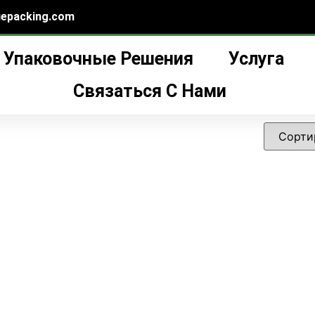
epacking.com
Упаковочные Решения
Услуга
-капельница с наклонным плечиком”
ца с наклонным плеч
Связаться С Нами