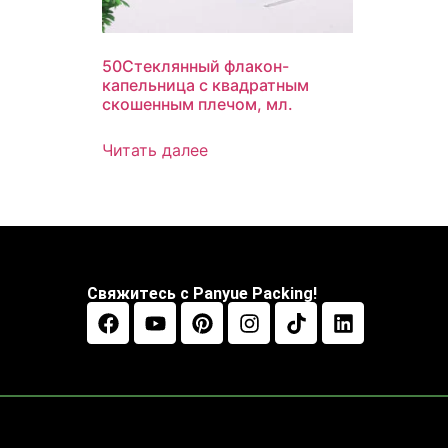
50Стеклянный флакон-
капельница с квадратным
скошенным плечом, мл.
Читать далее
Свяжитесь с Panyue Packing!