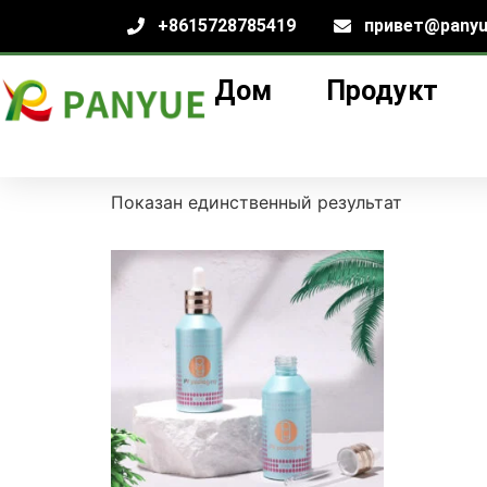
+8615728785419
привет@panyu
Дом
Продукт
Дом
/
продукт
/ Товары с меткой «флакон
флакон-капельни
Показан единственный результат