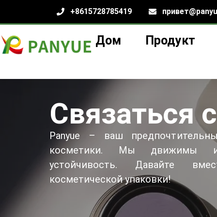
+8615728785419
привет@panyu
Дом
Продукт
Связаться 
Panyue – ваш предпочтительны
косметики. Мы движимы ин
устойчивость. Давайте вме
косметической упаковки!