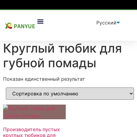
Дом
/
продукт
/ Товары с меткой «Круглый тюбик
Упаковочные Решения
для губной помады”
Круглый тюбик для
губной помады
Показан единственный результат
Производитель пустых
круглых тюбиков для