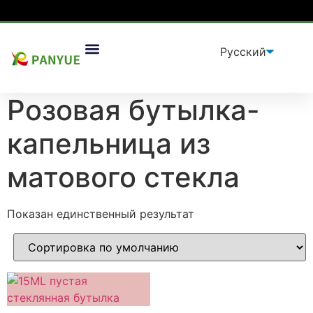
Дом
/
продукт
/ Товары с меткой «Розовая бутылка-
Упаковочные Решения
капельница из матового стекла”
Розовая бутылка-
капельница из
матового стекла
Показан единственный результат