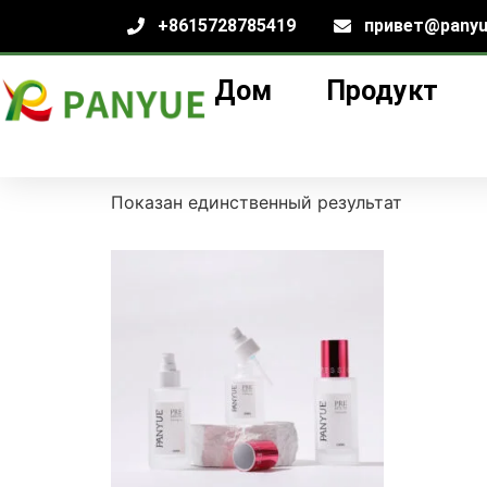
+8615728785419
привет@panyu
Дом
Продукт
Дом
/
продукт
/ Товары с меткой «Матовы
Матовый флакон 
Показан единственный результат