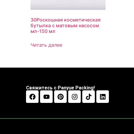
30Роскошная косметическая
бутылка с матовым насосом
мл-150 мл
Читать далее
Свяжитесь с Panyue Packing!