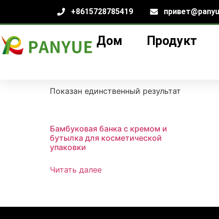
+8615728785419
привет@panyu
Дом
Продукт
Дом
/
продукт
/ Товары с меткой «
custom 
custom bamboo c
Показан единственный результат
Бамбуковая банка с кремом и
бутылка для косметической
упаковки
Читать далее