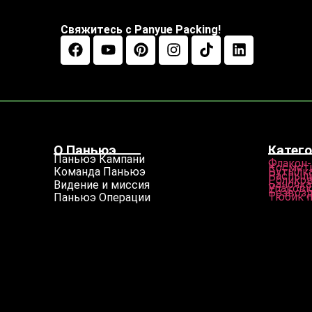
Свяжитесь с Panyue Packing!
О Паньюэ
Катего
Паньюэ Кампани
Флакон-
Космети
Бутылка
Команда Паньюэ
Распыл
Роликов
Баночка
Видение и миссия
Упаковк
Безвозд
Тюбик 
Паньюэ Операции