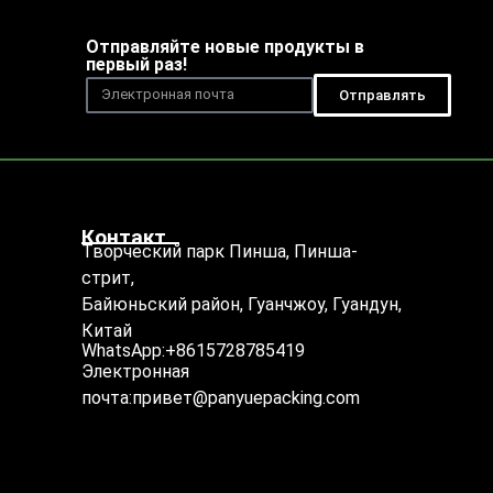
Отправляйте новые продукты в
первый раз!
Отправлять
Контакт
Творческий парк Пинша, Пинша-
стрит,
Байюньский район, Гуанчжоу, Гуандун,
Китай
WhatsApp:+8615728785419
Электронная
почта:привет@panyuepacking.com