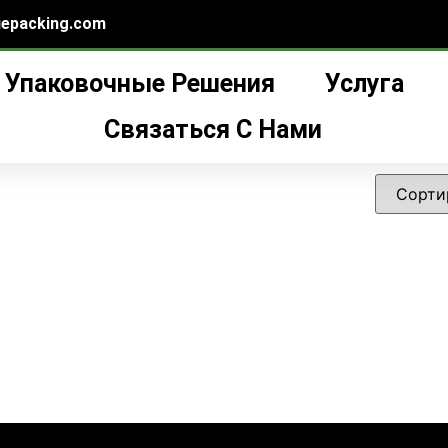
epacking.com
Упаковочные Решения
Услуга
bamboo cream jar
”
ream jar
Связаться С Нами