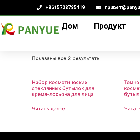
+8615728785419
привет@panyu
Дом
Продукт
Дом
/
продукт
/ Товары с меткой «Набор 
Набор косметиче
Показаны все 2 результаты
Набор косметических
Темно
стеклянных бутылок для
косме
крема-лосьона для лица
бутыл
Читать далее
Читат