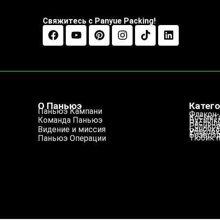
Свяжитесь с Panyue Packing!
О Паньюэ
Катего
Паньюэ Кампани
Флакон-
Космети
Бутылка
Команда Паньюэ
Распыл
Роликов
Баночка
Видение и миссия
Упаковк
Безвозд
Тюбик 
Паньюэ Операции