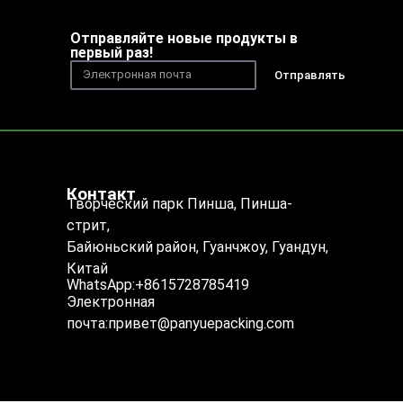
Отправляйте новые продукты в
первый раз!
Отправлять
Контакт
Творческий парк Пинша, Пинша-
стрит,
Байюньский район, Гуанчжоу, Гуандун,
Китай
WhatsApp:+8615728785419
Электронная
почта:привет@panyuepacking.com