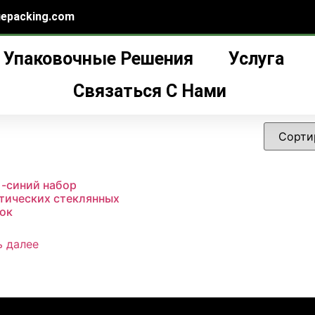
epacking.com
Упаковочные Решения
Услуга
косметических стеклянных бутылочек”
ских стеклянных бут
Связаться С Нами
 -синий набор
тических стеклянных
ок
ь далее