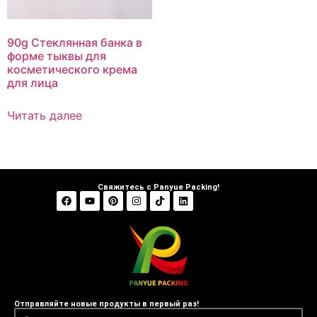
90g Стеклянная банка в
форме тыквы для
косметического крема
для лица
Читать далее
Свяжитесь с Panyue Packing!
Отправляйте новые продукты в первый раз!