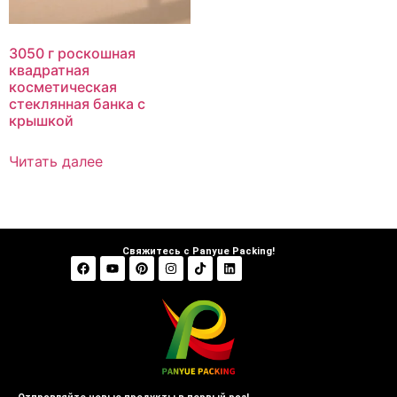
3050 г роскошная
квадратная
косметическая
стеклянная банка с
крышкой
Читать далее
Свяжитесь с Panyue Packing!