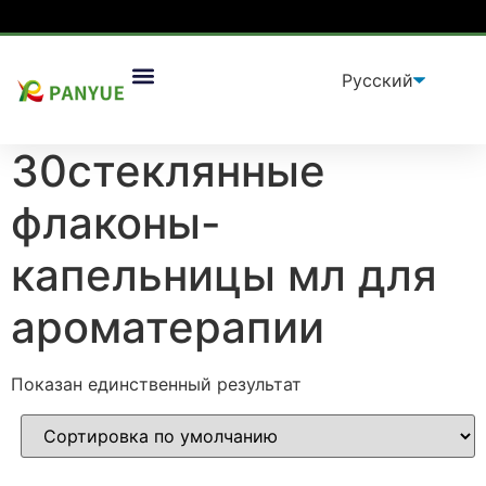
Дом
/
продукт
/ Товары с меткой «30стеклянные
Упаковочные Решения
флаконы-капельницы мл для ароматерапии”
30стеклянные
флаконы-
капельницы мл для
ароматерапии
Показан единственный результат