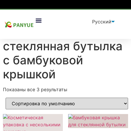
Дом
/
продукт
/ Товары с меткой «стеклянная
Упаковочные Решения
бутылка с бамбуковой крышкой”
стеклянная бутылка
с бамбуковой
крышкой
Показаны все 3 результаты