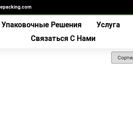
epacking.com
Упаковочные Решения
Услуга
ная банка с крышкой”
а с крышкой
Связаться С Нами