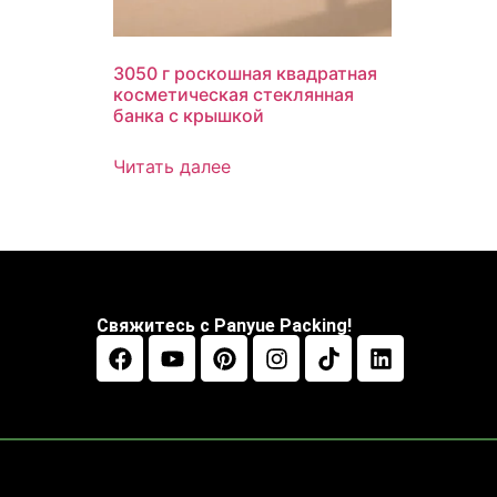
3050 г роскошная квадратная
косметическая стеклянная
банка с крышкой
Читать далее
Свяжитесь с Panyue Packing!