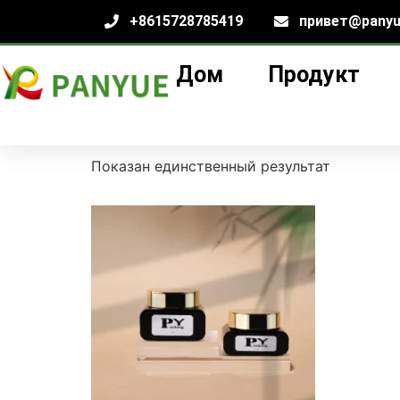
+8615728785419
привет@panyu
Дом
Продукт
Дом
/
продукт
/ Товары с меткой «стеклян
стеклянная банк
Показан единственный результат