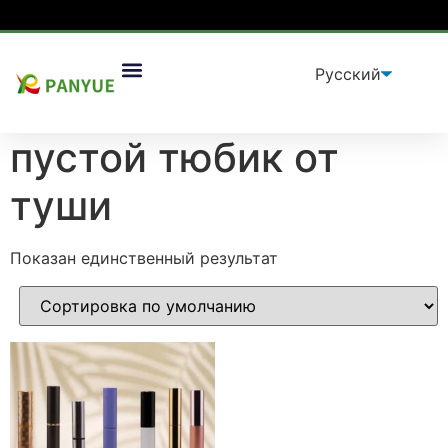
Дом
/
продукт
/ Товары с меткой «пустой тюбик от
Упаковочные Решения
туши”
пустой тюбик от
туши
Показан единственный результат