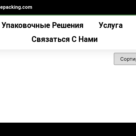
epacking.com
Упаковочные Решения
Услуга
ый контейнер для косметики”
нер для косметики
Связаться С Нами