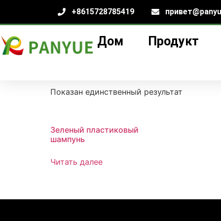
+8615728785419
привет@panyu
Дом
Продукт
Дом
/
продукт
/ Товары с меткой «овальн
овальный контей
Показан единственный результат
Зеленый пластиковый
шампунь
Читать далее