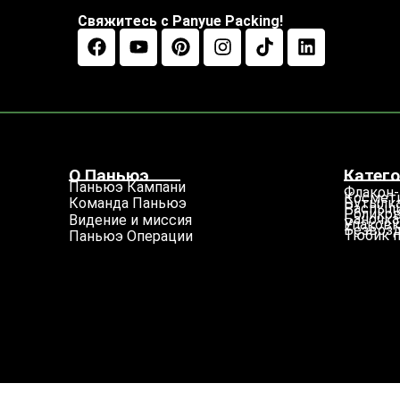
Свяжитесь с Panyue Packing!
О Паньюэ
Катего
Паньюэ Кампани
Флакон-
Космети
Бутылка
Команда Паньюэ
Распыл
Роликов
Баночка
Видение и миссия
Упаковк
Безвозд
Тюбик 
Паньюэ Операции