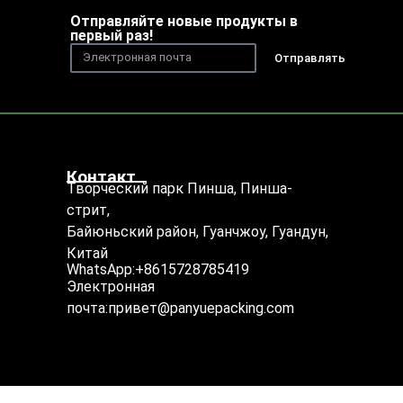
Отправляйте новые продукты в
первый раз!
Отправлять
Контакт
Творческий парк Пинша, Пинша-
стрит,
Байюньский район, Гуанчжоу, Гуандун,
Китай
WhatsApp:+8615728785419
Электронная
почта:привет@panyuepacking.com