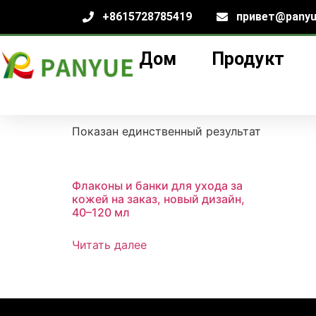
+8615728785419
привет@panyu
Дом
Продукт
Дом
/
продукт
/ Товары с меткой «индиви
индивидуальные 
Показан единственный результат
Флаконы и банки для ухода за
кожей на заказ, новый дизайн,
40–120 мл
Читать далее