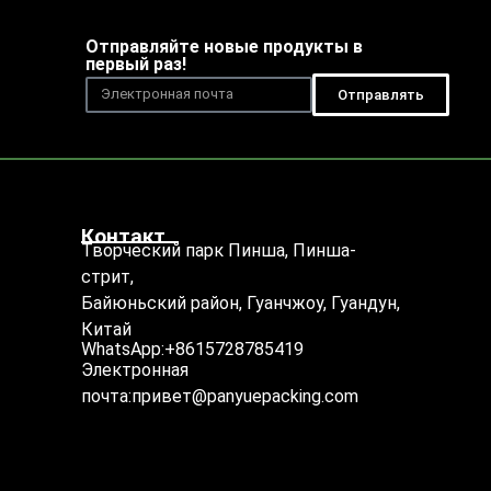
Отправляйте новые продукты в
первый раз!
Отправлять
Контакт
Творческий парк Пинша, Пинша-
стрит,
Байюньский район, Гуанчжоу, Гуандун,
Китай
WhatsApp:+8615728785419
Электронная
почта:привет@panyuepacking.com