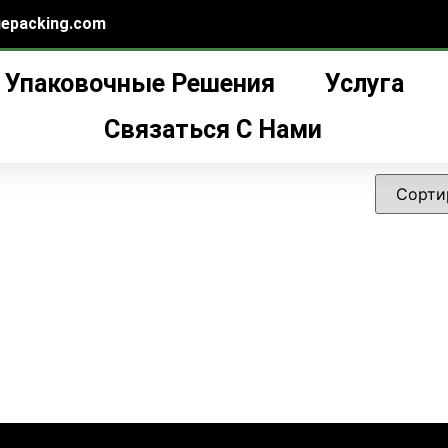
epacking.com
Упаковочные Решения
Услуга
дуальные флаконы для ухода за кожей”
флаконы для ухода за
Связаться С Нами