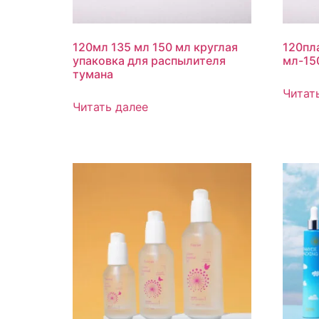
120мл 135 мл 150 мл круглая
120пл
упаковка для распылителя
мл-15
тумана
Читат
Читать далее