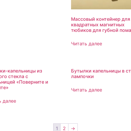
Массовый контейнер для
квадратных магнитных
тюбиков для губной пом
Читать далее
ки-капельницы из
Бутылки капельницы в с
ого стекла с
лампочки
ьницей «Поверните и
те»
Читать далее
ь далее
1
2
→