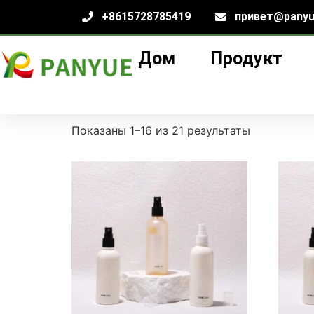
+8615728785419
привет@panyu
Дом
Продукт
Дом
/
продукт
/ Без рубрики
Без рубрики
Показаны 1–16 из 21 результаты