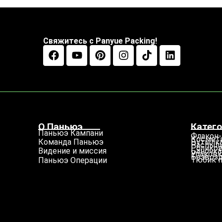
Свяжитесь с Panyue Packing!
О Паньюэ
Катего
Паньюэ Кампани
Флакон-
Космети
Бутылка
Команда Паньюэ
Распыл
Роликов
Баночка
Видение и миссия
Упаковк
Безвозд
Тюбик 
Паньюэ Операции