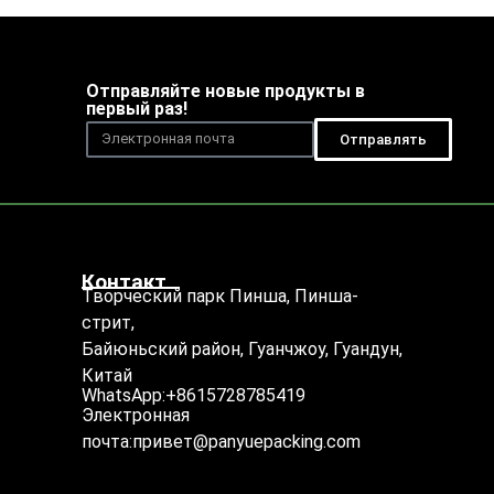
Отправляйте новые продукты в
первый раз!
Отправлять
Контакт
Творческий парк Пинша, Пинша-
стрит,
Байюньский район, Гуанчжоу, Гуандун,
Китай
WhatsApp:+8615728785419
Электронная
почта:привет@panyuepacking.com