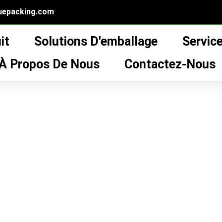
uepacking.com
it
Solutions D'emballage
Servic
d'emballage de tubes de crème solaire”
 de tubes de crème sol
À Propos De Nous
Contactez-Nous