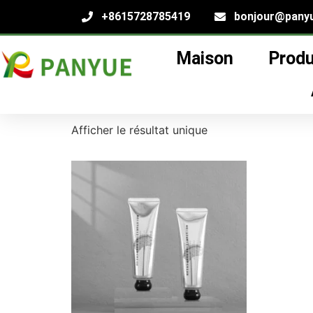
+8615728785419
bonjour@pany
Maison
Produ
Maison
/
produit
/ Produits identifiés "usine 
usine d'emballage
Afficher le résultat unique