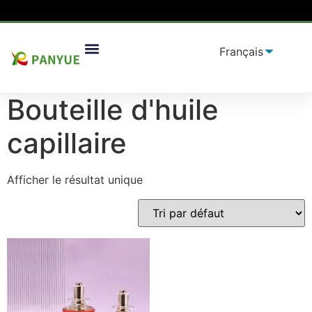
Maison
/
produit
/ Produits identifiés "Bouteille d'huile
Solutions D'emballage
capillaire”
Bouteille d'huile
capillaire
Afficher le résultat unique