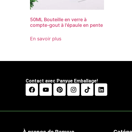
50ML Bouteille en verre à
compte-gout à l'épaule en pente
En savoir plus
Contact avec Panyue Emballage!
À propos de Panyue
Catégo