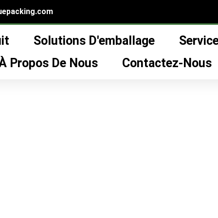
uepacking.com
it
Solutions D'emballage
Servic
 bottle
”
À Propos De Nous
Contactez-Nous