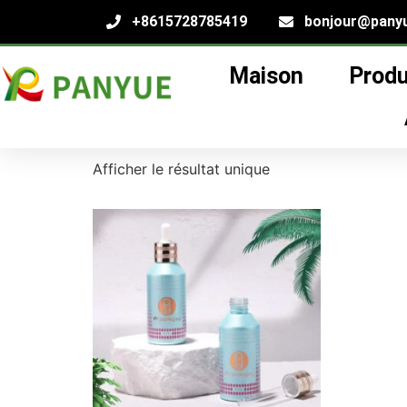
+8615728785419
bonjour@pany
Maison
Produ
Maison
/
produit
/ Produits identifiés "
dropper
dropper bottle
Afficher le résultat unique