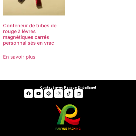
Conteneur de tubes de
rouge à lèvres
magnétiques carrés
personnalisés en vrac
En savoir plus
Contact avec Panyue Emballage!