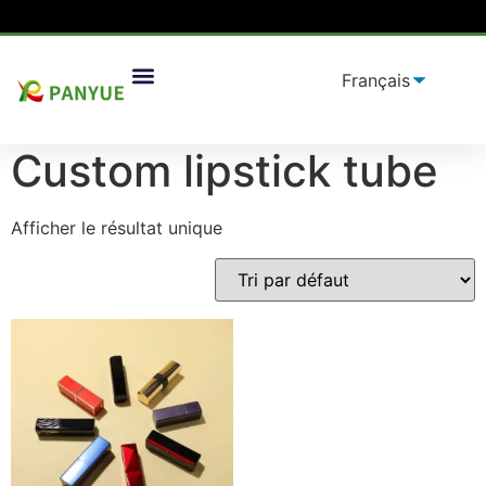
Maison
/
produit
/ Produits identifiés "
Custom lipstick
Solutions D'emballage
tube
”
Custom lipstick tube
Afficher le résultat unique