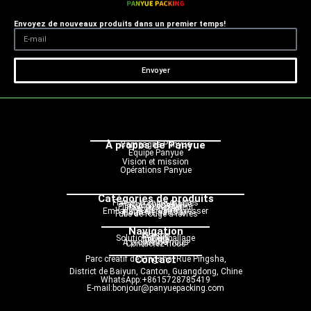
Envoyez de nouveaux produits dans un premier temps!
Envoyer
À propos de Panyue
Campagne Panyue
Équipe Panyue
Vision et mission
Opérations Panyue
Catégories de produits
Flacon compte-gouttes
Flacon cosmétique
Flacon pompe
Flacon pulvérisateur
Flacon roulant
Pot de crème
Emballage en tube à presser
Bouteille sans air
Tube de rouge à lèvres
Navigation
Maison
Produit
Solution d'emballage
Service
Blogue
À propos de nous
Contactez-nous
Contact
Parc créatif de Pingsha, Rue Pingsha,
District de Baiyun, Canton, Guangdong, Chine
WhatsApp:+8615728785419
E-mail:bonjour@panyuepacking.com