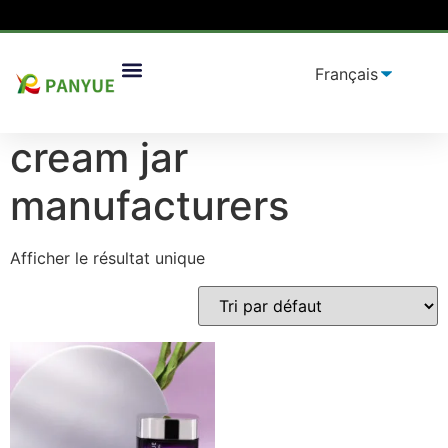
Maison
/
produit
/ Produits identifiés "
cream jar
Solutions D'emballage
manufacturers
”
cream jar
manufacturers
Afficher le résultat unique