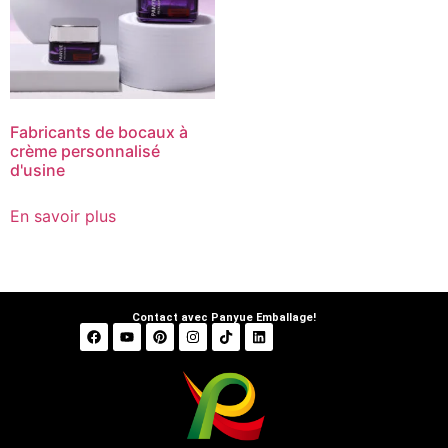
Fabricants de bocaux à
crème personnalisé
d'usine
En savoir plus
Contact avec Panyue Emballage!