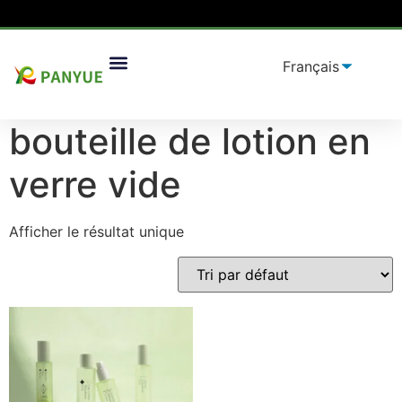
Maison
/
produit
/ Produits identifiés "bouteille de lotion
Solutions D'emballage
en verre vide”
bouteille de lotion en
verre vide
Afficher le résultat unique