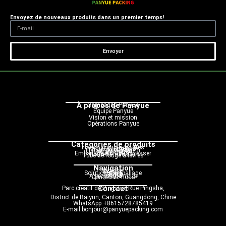
Envoyez de nouveaux produits dans un premier temps!
Envoyer
À propos de Panyue
Campagne Panyue
Équipe Panyue
Vision et mission
Opérations Panyue
Catégories de produits
Flacon compte-gouttes
Flacon cosmétique
Flacon pompe
Flacon pulvérisateur
Flacon roulant
Pot de crème
Emballage en tube à presser
Bouteille sans air
Tube de rouge à lèvres
Navigation
Maison
Produit
Solution d'emballage
Service
Blogue
À propos de nous
Contactez-nous
Contact
Parc créatif de Pingsha, Rue Pingsha,
District de Baiyun, Canton, Guangdong, Chine
WhatsApp:+8615728785419
E-mail:bonjour@panyuepacking.com