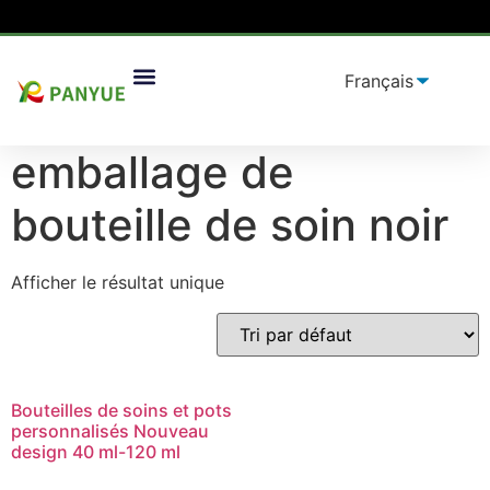
Maison
/
produit
/ Produits identifiés "emballage de
Solutions D'emballage
bouteille de soin noir”
emballage de
bouteille de soin noir
Afficher le résultat unique
Bouteilles de soins et pots
personnalisés Nouveau
design 40 ml-120 ml