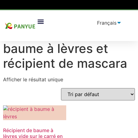
Maison
/
produit
/ Produits identifiés "baume à lèvres et
Solutions D'emballage
récipient de mascara”
baume à lèvres et
récipient de mascara
Afficher le résultat unique
Récipient de baume à
lèvres vide sur le carré en