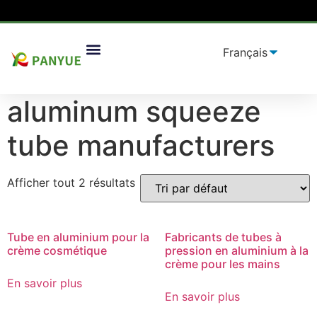
Maison
/
produit
/ Produits identifiés "
aluminum
Solutions D'emballage
squeeze tube manufacturers
”
aluminum squeeze
tube manufacturers
Afficher tout 2 résultats
Tube en aluminium pour la
Fabricants de tubes à
crème cosmétique
pression en aluminium à la
crème pour les mains
En savoir plus
En savoir plus