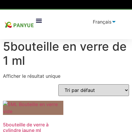
Maison
/
produit
/ Produits identifiés "5bouteille en
Solutions D'emballage
verre de 1 ml”
5bouteille en verre de
1 ml
Afficher le résultat unique
5bouteille de verre à
cylindre jaune ml