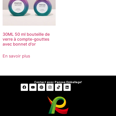
30ML 50 ml bouteille de
verre à compte-gouttes
avec bonnet d'or
En savoir plus
Contact avec Panyue Emballage!