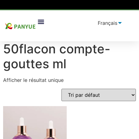
Maison
/
produit
/ Produits identifiés "50flacon compte-
Solutions D'emballage
gouttes ml”
50flacon compte-
gouttes ml
Afficher le résultat unique