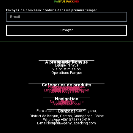
Envoyez de nouveaux produits dans un premier temps!
Envoyer
À propos de Panyue
Campagne Panyue
Équipe Panyue
Vision et mission
Opérations Panyue
Catégories de produits
Flacon compte-gouttes
Flacon cosmétique
Flacon pompe
Flacon pulvérisateur
Flacon roulant
Pot de crème
Emballage en tube à presser
Bouteille sans air
Tube de rouge à lèvres
Navigation
Maison
Produit
Solution d'emballage
Service
Blogue
À propos de nous
Contactez-nous
Contact
Parc créatif de Pingsha, Rue Pingsha,
District de Baiyun, Canton, Guangdong, Chine
WhatsApp:+8615728785419
E-mail:bonjour@panyuepacking.com