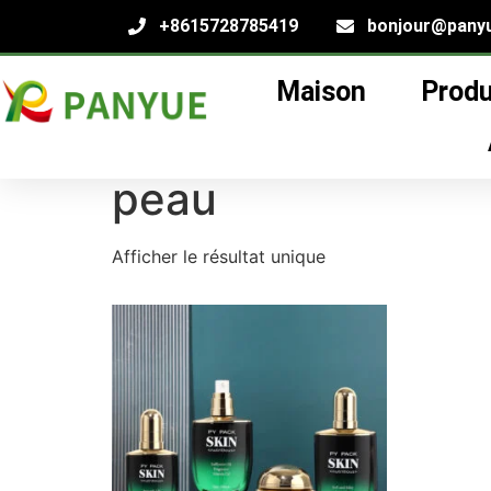
+8615728785419
bonjour@pany
Maison
Produ
Maison
/
produit
/ Produits identifiés "120Fla
120Flacon pompe r
peau
Afficher le résultat unique