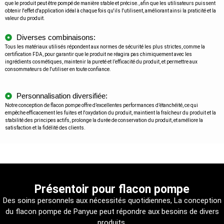
que le produit peut être pompé de manière stable et précise., afin que les utilisateurs puissent
obtenir l'effet d'application idéal à chaque fois qu'ils l'utilisent, améliorant ainsi la praticité et la
valeur du produit.
Diverses combinaisons:
Tous les matériaux utilisés répondent aux normes de sécurité les plus strictes, comme la
certification FDA, pour garantir que le produit ne réagira pas chimiquement avec les
ingrédients cosmétiques, maintenir la pureté et l’efficacité du produit, et permettre aux
consommateurs de l'utiliser en toute confiance.
Personnalisation diversifiée:
Notre conception de flacon pompe offre d’excellentes performances d’étanchéité, ce qui
empêche efficacement les fuites et l'oxydation du produit, maintient la fraîcheur du produit et la
stabilité des principes actifs, prolonge la durée de conservation du produit, et améliore la
satisfaction et la fidélité des clients.
Présentoir pour flacon pompe
Des soins personnels aux nécessités quotidiennes, La conception
du flacon pompe de Panyue peut répondre aux besoins de divers
produits.