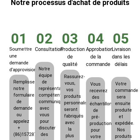
Notre processus d'achat de produits
01
02
03
04
05
Soumettre
Consultation
Production
Approbation
Livraison
une
de
de la
dans les
demande
qualité
commande
délais
Notre
d'approvisionnement
équipe
Rassurez-
Remplissez
de
vous,
Votre
Vous
notre
représentants
vos
commande
recevrez
formulaire
compétents
produits
sera
des
de
communiquera
personnalisés
ensuite
échantillons
demande
avec
seront
produite
de
ou
vous
fabriqués
et
pré-
appelez
pour
avec
expédiée.
production
+
discuter
la
Nos
pour
(86)15728785419
des
plus
produits
votre