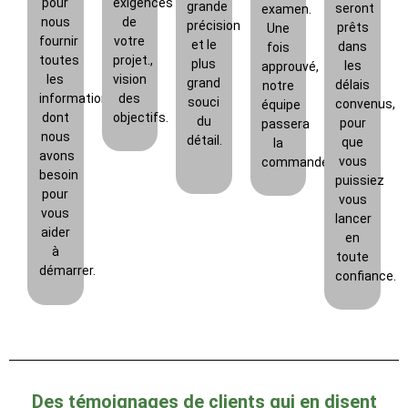
pour
exigences
grande
seront
examen.
nous
de
précision
prêts
Une
fournir
votre
et le
dans
fois
toutes
projet.,
plus
les
approuvé,
les
vision
grand
délais
notre
informations
des
souci
convenus,
équipe
dont
objectifs.
du
pour
passera
nous
détail.
que
la
avons
vous
commande.
besoin
puissiez
pour
vous
vous
lancer
aider
en
à
toute
démarrer.
confiance.
Des témoignages de clients qui en disent