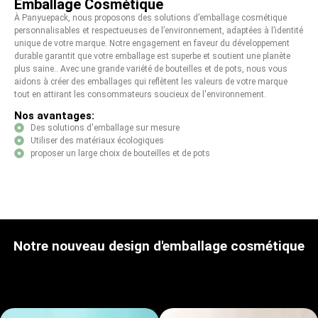
Emballage Cosmétique
À Panyuepack, nous proposons des solutions d’emballage cosmétique
personnalisables et respectueuses de l’environnement, adaptées à l’identité
unique de votre marque. Notre engagement en faveur du développement
durable garantit que votre emballage est superbe et soutient une planète
plus saine.. Avec une grande variété de bouteilles et de pots, nous vous
aidons à créer des emballages qui reflètent les valeurs de votre marque
tout en attirant les consommateurs soucieux de l'environnement.
Nos avantages:
Des solutions d'emballage sur mesure
Utiliser des matériaux écologiques
proposer un large choix de bouteilles et de pots
Notre nouveau design d'emballage cosmétique