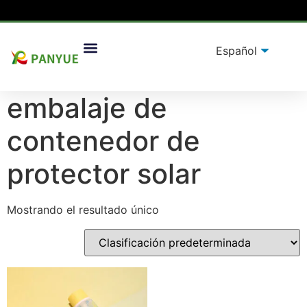
Hogar
/
producto
/ Productos etiquetados “embalaje de
Soluciones De Embalaje
contenedor de protector solar”
embalaje de
contenedor de
protector solar
Mostrando el resultado único