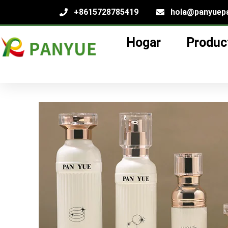
+8615728785419
hola@panyuep
Hogar
Produc