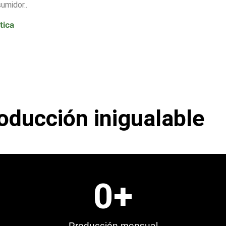
umidor..
tica
oducción inigualable
0
+
Producción mensual