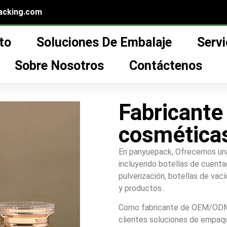
acking.com
to
Soluciones De Embalaje
Servi
Sobre Nosotros
Contáctenos
Fabricante
cosmética
En panyuepack, Ofrecemos un
incluyendo botellas de cuentag
pulverización, botellas de vac
y productos..
Como fabricante de OEM/ODM lí
clientes soluciones de empaqu