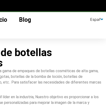
cio
Blog
 de botellas
s
a gama de empaques de botellas cosméticas de alta gama,
otas, botellas de la bomba de loción, botellas de
ío, etc.. Para satisfacer las necesidades de diferentes marcas
der en la industria, Nuestro objetivo es proporcionar a los
e personalizadas para mejorar la imagen de la marca y