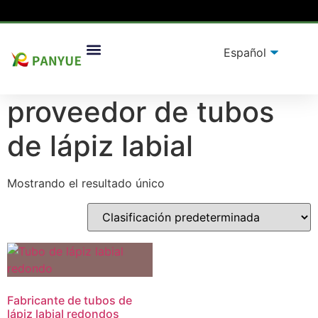
Hogar
/
producto
/ Productos etiquetados “proveedor
Soluciones De Embalaje
de tubos de lápiz labial”
proveedor de tubos
de lápiz labial
Mostrando el resultado único
Fabricante de tubos de
lápiz labial redondos