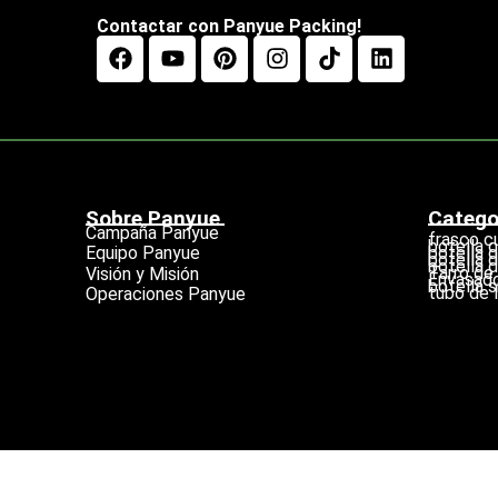
Contactar con Panyue Packing!
Sobre Panyue
Catego
Campaña Panyue
frasco c
botella 
botella 
Equipo Panyue
botella 
botella d
Tarro de
Visión y Misión
Envasado
botella s
tubo de l
Operaciones Panyue