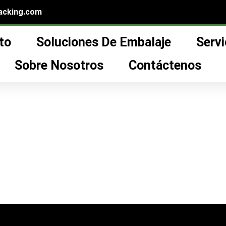
acking.com
to
Soluciones De Embalaje
Servi
roveedor de cabezal de bomba de loción”
ezal de bomba de loció
Sobre Nosotros
Contáctenos