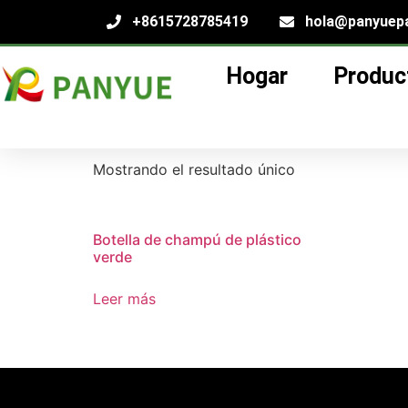
+8615728785419
hola@panyuep
Hogar
Produc
Hogar
/
producto
/ Productos etiquetados “p
proveedor de cab
Mostrando el resultado único
Botella de champú de plástico
verde
Leer más