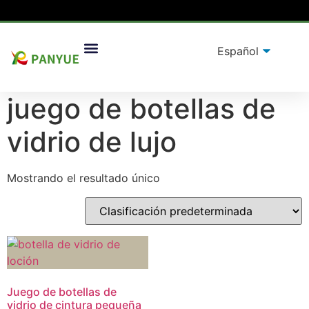
Hogar
/
producto
/ Productos etiquetados “juego de
Soluciones De Embalaje
botellas de vidrio de lujo”
juego de botellas de
vidrio de lujo
Mostrando el resultado único
Juego de botellas de
vidrio de cintura pequeña