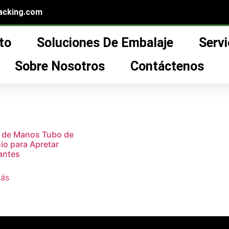
acking.com
to
Soluciones De Embalaje
Servi
luminum squeeze tube manufacturers
”
 tube manufacturers
Sobre Nosotros
Contáctenos
 de Manos Tubo de
io para Apretar
antes
más