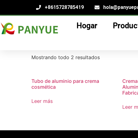
+8615728785419
hola@panyuep
Hogar
Produc
Hogar
/
producto
/ Productos etiquetados “
a
aluminum squeeze
Mostrando todo 2 resultados
Tubo de aluminio para crema
Crema
cosmética
Alumin
Fabric
Leer más
Leer 