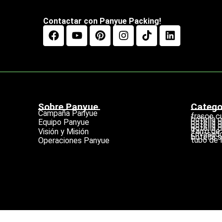
Contactar con Panyue Packing!
Sobre Panyue
Catego
Campaña Panyue
frasco c
botella 
botella 
Equipo Panyue
botella 
botella d
Tarro de
Visión y Misión
Envasado
botella s
tubo de l
Operaciones Panyue