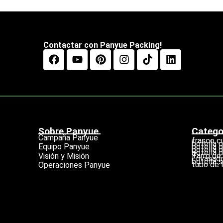
Contactar con Panyue Packing!
Sobre Panyue
Catego
Campaña Panyue
frasco c
botella 
botella 
Equipo Panyue
botella 
botella d
Tarro de
Visión y Misión
Envasado
botella s
tubo de l
Operaciones Panyue