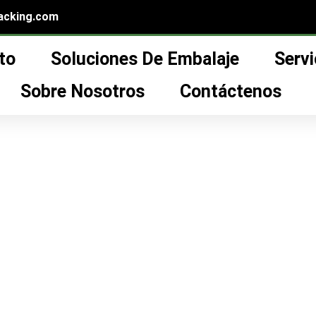
acking.com
to
Soluciones De Embalaje
Servi
res de crema facial al por mayor”
cial al por mayor
Sobre Nosotros
Contáctenos