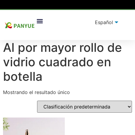
Hogar
/
producto
/ Productos etiquetados “Al por
Soluciones De Embalaje
mayor rollo de vidrio cuadrado en botella”
Al por mayor rollo de
vidrio cuadrado en
botella
Mostrando el resultado único